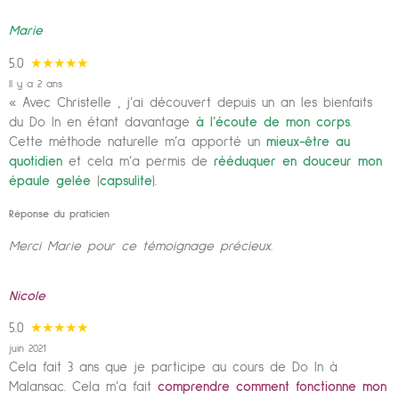
Marie
5.0
★★★★★
Il y a 2 ans
« Avec Christelle , j’ai découvert depuis un an les bienfaits
du Do In en étant davantage
à l’écoute de mon corps
.
Cette méthode naturelle m’a apporté un
mieux-être au
quotidien
et cela m’a permis de
rééduquer en douceur mon
épaule gelée
(
capsulite
).
Réponse du praticien
Merci Marie pour ce témoignage précieux.
Nicole
5.0
★★★★★
juin 2021
Cela fait 3 ans que je participe au cours de Do In à
Malansac. Cela m’a fait
comprendre comment fonctionne mon