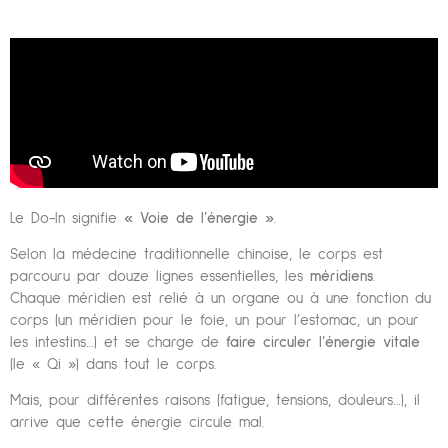
Le Do-In signifie
« Voie de l’énergie »
.
Selon la médecine traditionnelle chinoise, le corps est
parcouru par douze lignes essentielles, les
méridiens
.
Chaque méridien est relié à un organe ou à une fonction du
corps (un méridien pour le foie, un pour l’estomac, un pour
les intestins…) et se charge de
faire circuler l’énergie vitale
(le « Qi ») dans tout le corps.
Mais, pour différentes raisons (fatigue, tensions, douleurs…), il
arrive que cette énergie circule mal.