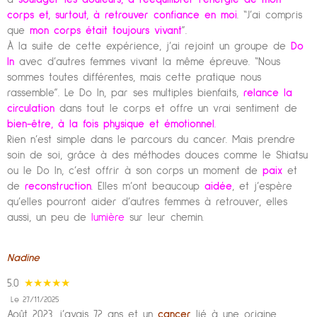
corps et, surtout, à retrouver confiance en moi
. “J’ai compris
que
mon corps était toujours vivant
”.
À la suite de cette expérience, j’ai rejoint un groupe de
Do
In
avec d’autres femmes vivant la même épreuve. “Nous
sommes toutes différentes, mais cette pratique nous
rassemble”. Le Do In, par ses multiples bienfaits,
relance la
circulation
dans tout le corps et offre un vrai sentiment de
bien-être, à la fois physique et émotionnel
.
Rien n’est simple dans le parcours du cancer. Mais prendre
soin de soi, grâce à des méthodes douces comme le Shiatsu
ou le Do In, c’est offrir à son corps un moment de
paix
et
de
reconstruction
. Elles m’ont beaucoup
aidée
, et j’espère
qu’elles pourront aider d’autres femmes à retrouver, elles
aussi, un peu de
lumière
sur leur chemin.
Nadine
5.0
★★★★★
Le 27/11/2025
Août 2023, j’avais 72 ans et un
cancer
lié à une origine