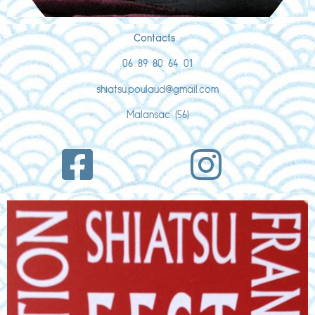
Contacts
:
06 89 80 64 01
shiatsu.poulaud@gmail.com
Malansac (56)