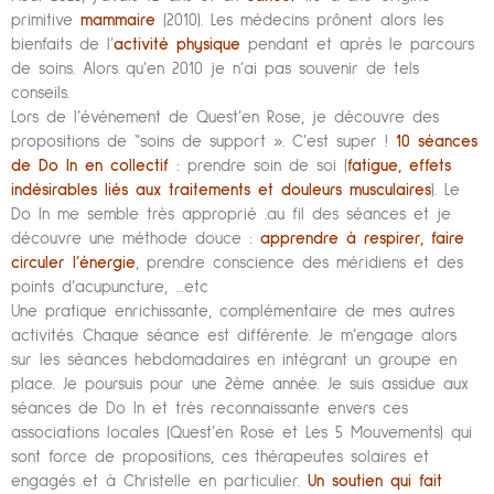
primitive
mammaire
(2010). Les médecins prônent alors les
bienfaits de l’
activité physique
pendant et après le parcours
de soins. Alors qu’en 2010 je n’ai pas souvenir de tels
conseils.
Lors de l’événement de Quest’en Rose, je découvre des
propositions de “soins de support ». C’est super !
10 séances
de Do In en collectif
: prendre soin de soi (
fatigue, effets
indésirables liés aux traitements et douleurs musculaires
). Le
Do In me semble très approprié .au fil des séances et je
découvre une méthode douce :
apprendre à respirer, faire
circuler l’énergie
, prendre conscience des méridiens et des
points d’acupuncture, …etc
Une pratique enrichissante, complémentaire de mes autres
activités. Chaque séance est différente. Je m’engage alors
sur les séances hebdomadaires en intégrant un groupe en
place. Je poursuis pour une 2ème année. Je suis assidue aux
séances de Do In et très reconnaissante envers ces
associations locales (Quest’en Rose et Les 5 Mouvements) qui
sont force de propositions, ces thérapeutes solaires et
engagés et à Christelle en particulier.
Un soutien qui fait