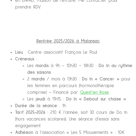
en EHPAD, Maison de retraite. Me contacter pour
prendre RDV.
Rentrée 2025/2026 à Malansac
Lieu
: Centre associatif François Le Poul
Créneaux
:
Les
mardis
à 9h – 10h30 – 18h30 :
Do In au rythme
des saisons
2
mardis
/ mois à 13h30 :
Do In « Cancer »
pour
les femmes en parcours (hormonothérapie
comprise) – Financé par
Quest’en Rose
Les
jeudi
à 11h15 :
Do In « Debout sur chaise »
Durée de la séance
: 1h
Tarif 2025-2026 :
210 € l’année, soit 30 cours de Do In
(hors vacances scolaires). Une séance d’essai sans
engagement.
Adhésion
à l’association « Les 5 Mouvements » : 10€