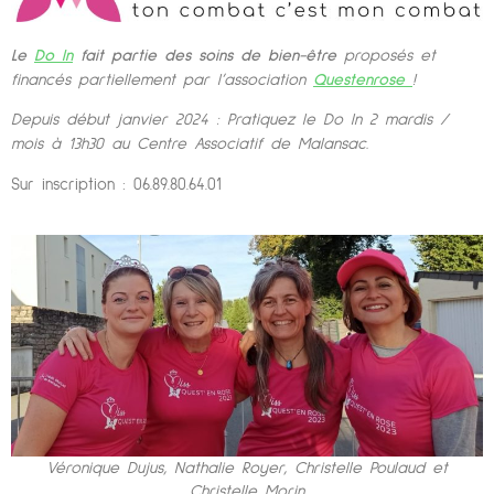
Le
Do In
fait partie des soins de bien-être
proposés et
financés partiellement par l’association
Questenrose
!
Depuis début janvier 2024 : Pratiquez le Do In 2 mardis /
mois à 13h30 au Centre Associatif de Malansac.
Sur inscription : 06.89.80.64.01
Véronique Dujus, Nathalie Royer, Christelle Poulaud et
Christelle Morin