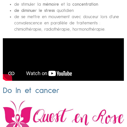
de stimuler la
mémoire
et la
concentration
de diminuer le stress
quotidien
de se mettre en mouvement avec douceur lors d’une
convalescence en parallèle de traitements :
chimiothérapie, radiothérapie, hormonothérapie.
Do In et cancer