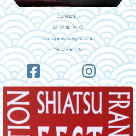
Contacts
:
06 89 80 64 01
shiatsu.poulaud@gmail.com
Malansac (56)