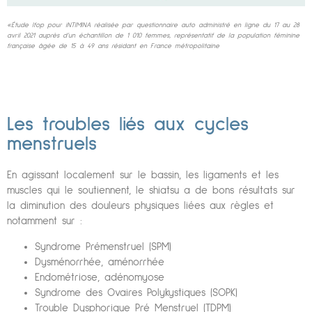
«
Étude Ifop pour iNTIMINA réalisée par questionnaire auto administré en ligne du 17 au 28
avril 2021 auprès d’un
échantillon de 1 010 femmes, représentatif de la population féminine
française âgée de 15 à 49 ans résidant en
France métropolitaine
Les troubles liés aux cycles
menstruels
En agissant localement sur le bassin, les ligaments et les
muscles qui le soutiennent, le shiatsu a de bons résultats sur
la diminution des douleurs physiques liées aux règles et
notamment sur :
Syndrome Prémenstruel (SPM)
Dysménorrhée, aménorrhée
Endométriose, adénomyose
Syndrome des Ovaires Polykystiques (SOPK)
Trouble Dysphorique Pré Menstruel (TDPM)