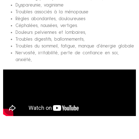
Dyspareunie, vaginisme
Troubles associés à la ménopause
Règles abondantes, douloureuses
Céphalées, nausées, vertiges.
Douleurs pelviennes et lombaires,
Troubles digestifs, ballonnements,
Troubles du sommeil, fatigue, manque d’énergie globale
Nervosité, irritabilité, perte de confiance en soi,
anxiété,