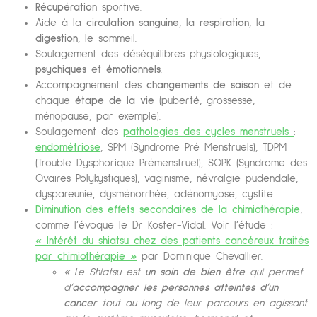
Récupération
sportive.
Aide à la
circulation
sanguine
, la
respiration
, la
digestion
, le sommeil.
Soulagement des déséquilibres physiologiques,
psychiques
et
émotionnels
.
Accompagnement des
changements de saison
et de
chaque
étape de la vie
(puberté, grossesse,
ménopause, par exemple).
Soulagement des
pathologies des cycles menstruels
:
endométriose
, SPM (Syndrome Pré Menstruels), TDPM
(Trouble Dysphorique Prémenstruel), SOPK (Syndrome des
Ovaires Polykystiques), vaginisme, névralgie pudendale,
dyspareunie, dysménorrhée, adénomyose, cystite.
Diminution des effets secondaires de la chimiothérapie
,
comme l’évoque le Dr Koster-Vidal. Voir l’étude :
« Intérêt du shiatsu chez des patients cancéreux traités
par chimiothérapie »
par Dominique Chevallier.
« Le Shiatsu est
un soin de bien être
qui permet
d’
accompagner les personnes atteintes d’un
cancer
tout au long de leur parcours en agissant