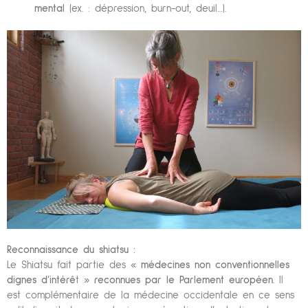
mental
(ex. : dépression, burn-out, deuil…).
Reconnaissance du shiatsu :
Le Shiatsu fait partie des «
médecines non conventionnelles
dignes d’intérê
t »
reconnues par le Parlement européen
. Il
est complémentaire de la médecine occidentale en ce sens