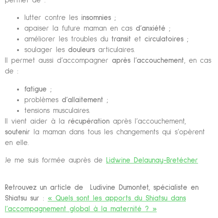
permet de :
lutter contre les
insomnies
;
apaiser la future maman en cas
d’anxiété
;
améliorer les troubles du
transit
et
circulatoires
;
soulager les
douleurs
articulaires.
Il permet aussi d’accompagner
après l’accouchement
, en cas
de :
fatigue
;
problèmes
d’allaitement
;
tensions musculaires.
Il vient aider à la
récupération
après l’accouchement,
soutenir
la maman dans tous les changements qui s’opèrent
en elle.
Je me suis formée auprès de
Lidwine Delaunay-Bretécher
Retrouvez un article de Ludivine Dumontet, spécialiste en
Shiatsu sur
:
« Quels sont les apports du Shiatsu dans
l’accompagnement global à la maternité ? »