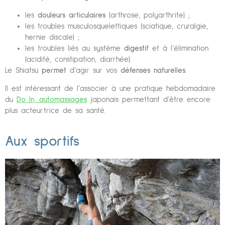
les
douleurs articulaires
(arthrose, polyarthrite) ;
les troubles musculosquelettiques (sciatique, cruralgie,
hernie discale) ;
les troubles liés au système
digestif
et à l’élimination
(acidité, constipation, diarrhée).
Le Shiatsu
permet
d’agir sur vos
défenses naturelles
.
Il est intéressant de l’associer à une pratique hebdomadaire
du
Do In, automassages
japonais permettant d’être encore
plus acteur.trice de sa santé.
Aux sportifs