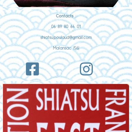
Contacts
:
06 89 80 64 01
shiatsu.poulaud@gmail.com
Malansac (56)