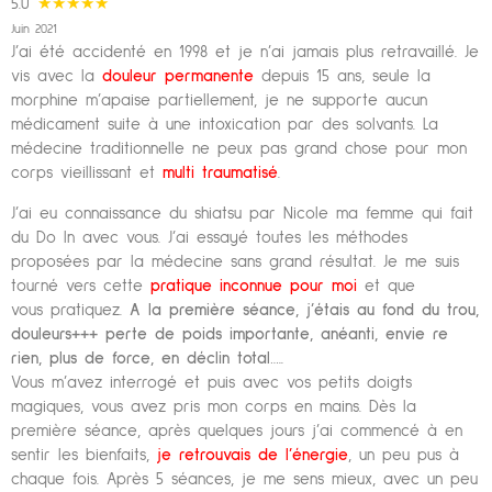
5.0
★★★★★
Juin 2021
J’ai été accidenté en 1998 et je n’ai jamais plus retravaillé. Je
vis avec la
douleur permanente
depuis 15 ans, seule la
morphine m’apaise partiellement, je ne supporte aucun
médicament suite à une intoxication par des solvants. La
médecine traditionnelle ne peux pas grand chose pour mon
corps vieillissant et
multi traumatisé
.
J’ai eu connaissance du shiatsu par Nicole ma femme qui fait
du Do In avec vous. J’ai essayé toutes les méthodes
proposées par la médecine sans grand résultat. Je me suis
tourné vers cette
pratique inconnue pour moi
et que
vous pratiquez.
A la première séance, j’étais au fond du trou,
douleurs+++ perte de poids
importante, anéanti, envie re
rien, plus de force, en déclin total
…..
Vous m’avez interrogé et puis avec vos petits doigts
magiques, vous avez pris mon corps en mains. Dès la
première séance, après quelques jours j’ai commencé à en
sentir les bienfaits,
je retrouvais de l’énergie
, un peu pus à
chaque fois. Après 5 séances, je me sens mieux, avec un peu